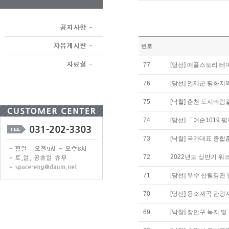
번호
77
[당선] 애플스토리 
76
[당선] 인제군 평화
75
[낙찰] 춘천 도시바람
74
[당선] 「여순1019
73
[낙찰] 국가대표 종합
72
2022년도 상반기 
71
[당선] 우수 산림경
70
[당선] 용소계곡 관광
69
[낙찰] 장안구 녹지 