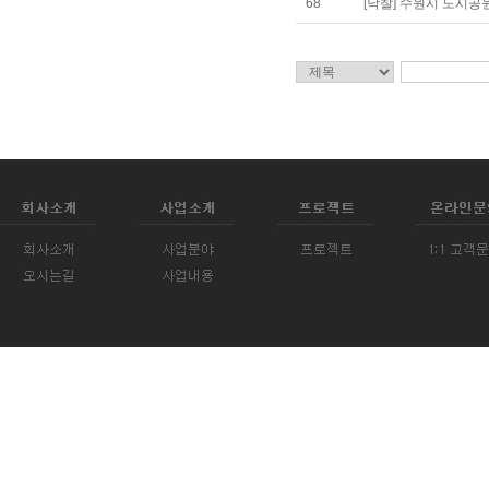
68
[낙찰] 수원시 도시공