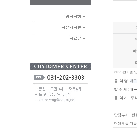
작
2025년 6월 
용 역 명 :
대구
발 주 처 :
대구
용 역 사 :
담당부서 : 
팀원분들 다들