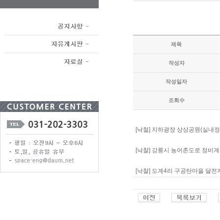
제목
작성자
작성일자
조회수
[낙철] 지하광장 상상공원(실내정
[낙찰]
강릉시 농어촌도로 정비계
[낙찰]
도계4리 구공탄마을 달전