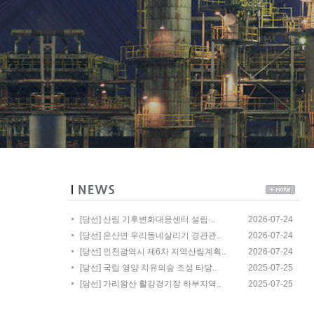
[당선] 산림 기후변화대응센터 설립·..
2026-07-24
[당선] 은산면 우리동네살리기 경관관..
2026-07-24
[당선] 인천광역시 제6차 지역산림계획..
2026-07-24
[당선] 국립 영양 치유의숲 조성 타당..
2025-07-25
[당선] 가리왕산 활강경기장 하부지역..
2025-07-25